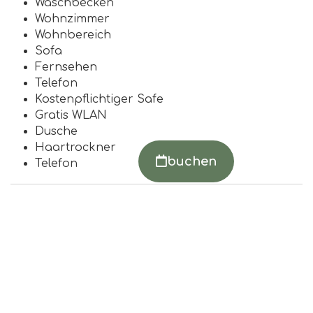
Waschbecken
Wohnzimmer
Wohnbereich
Sofa
Fernsehen
Telefon
Kostenpflichtiger Safe
Gratis WLAN
Dusche
Haartrockner
buchen
Telefon
Anmelden
Buchung bearbeiten
n Sie Reisedaten und Personen
August 2026
September 2026
Mi
Do
Fr
Sa
So
Mo
Di
Mi
Do
Fr