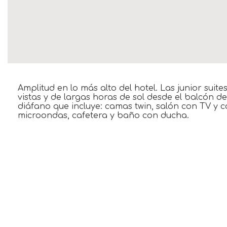
Amplitud en lo más alto del hotel. Las junior suit
vistas y de largas horas de sol desde el balcón d
diáfano que incluye: camas twin, salón con TV y 
microondas, cafetera y baño con ducha.
ESPECIAL EN ESTA HABITACIÓN
Balcón