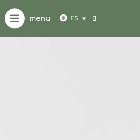
menu
ES