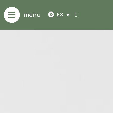
menu
ES