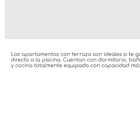
Los apartamentos con terraza son ideales si te gu
directo a la piscina. Cuentan con dormitorio, ba
y cocina totalmente equipada con capacidad máxi
ESPECIAL EN ESTA HABITACIÓN
Terraza